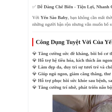
✅
Dễ Dàng Chế Biến - Tiện Lợi, Nhanh
Với
Yến Sào Baby
, bạn không cần mất thờ
những người bận rộn nhưng vẫn muốn bổ s
Công Dụng Tuyệt Vời Của Yế
💎
Tăng cường sức đề kháng, bồi bổ cơ t
💎
Hỗ trợ hệ tiêu hóa, kích thích ăn ngon
💎
Làm đẹp da, duy trì sự tươi trẻ và ch
💎
Giúp ngủ ngon, giảm căng thẳng, thư 
💎
Hỗ trợ phục hồi sức khỏe sau bệnh, sa
💎
Tăng cường trí nhớ, phát triển não bộ,