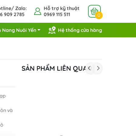
tline/ Zalo:
Hỗ trợ kỹ thuật
6 909 2785
0969 115 511
0
 Nang Nuôi Yến
Hệ thống cửa hàng
SẢN PHẨM LIÊN QUAN
tạp
uôn và
hô