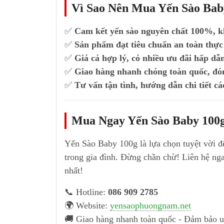
Vì Sao Nên Mua Yến Sào Bab
✅
Cam kết yến sào nguyên chất 100%, kh
✅
Sản phẩm đạt tiêu chuẩn an toàn thực
✅
Giá cả hợp lý, có nhiều ưu đãi hấp dẫ
✅
Giao hàng nhanh chóng toàn quốc, đón
✅
Tư vấn tận tình, hướng dẫn chi tiết c
Mua Ngay Yến Sào Baby 100g
Yến Sào Baby 100g là lựa chọn tuyệt vời đ
trong gia đình. Đừng chần chừ! Liên hệ ng
nhất!
📞 Hotline:
086 909 2785
🌍 Website:
yensaophuongnam.net
🚚 Giao hàng nhanh toàn quốc - Đảm bảo u