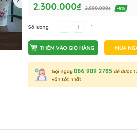
2.300.000₫
2.500.000₫
-8%
Số lượng
THÊM VÀO GIỎ HÀNG
MUA NG
086 909 2785
Gọi ngay
để được t
vấn tốt nhất!