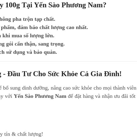
y 100g Tại Yến Sào Phương Nam?
ông pha trộn tạp chất.
 phẩm, đảm bảo chất lượng cao nhất.
n khi mua số lượng lớn.
g gói cẩn thận, sang trọng.
ách sử dụng và bảo quản.
 - Đầu Tư Cho Sức Khỏe Cả Gia Đình!
ể bổ sung dinh dưỡng, nâng cao sức khỏe cho mọi thành viên
ay với
Yến Sào Phương Nam
để đặt hàng và nhận ưu đãi tốt
y tín & chất lượng!