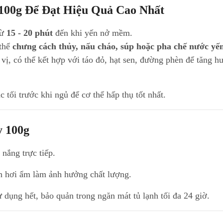
100g Để Đạt Hiệu Quả Cao Nhất
từ
15 - 20 phút
đến khi yến nở mềm.
 thể
chưng cách thủy, nấu cháo, súp hoặc pha chế nước yến
ị, có thể kết hợp với táo đỏ, hạt sen, đường phèn để tăng h
tối trước khi ngủ để cơ thể hấp thụ tốt nhất.
y 100g
 nắng trực tiếp.
nh hơi ẩm làm ảnh hưởng chất lượng.
ụng hết, bảo quản trong ngăn mát tủ lạnh tối đa 24 giờ.