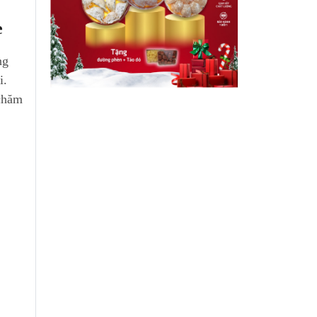
e
ng
i.
 chăm