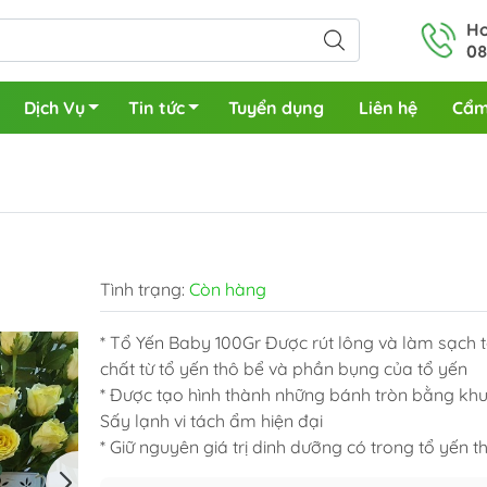
Ho
08
Dịch Vụ
Tin tức
Tuyển dụng
Liên hệ
Cẩm
Tình trạng:
Còn hàng
* Tổ Yến Baby 100Gr Được rút lông và làm sạch 
chất từ tổ yến thô bể và phần bụng của tổ yến
* Được tạo hình thành những bánh tròn bằng kh
Sấy lạnh vi tách ẩm hiện đại
* Giữ nguyên giá trị dinh dưỡng có trong tổ yến t