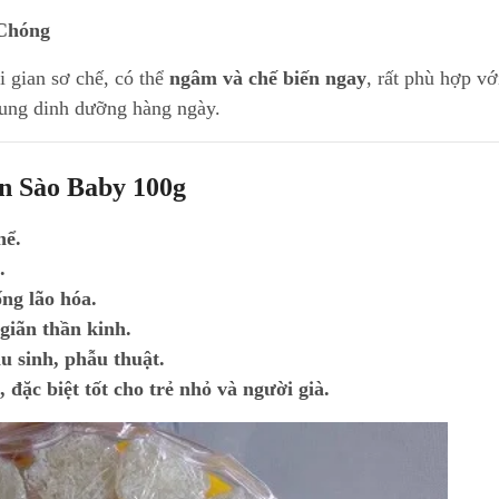
 Chóng
i gian sơ chế, có thể
ngâm và chế biến ngay
, rất phù hợp vớ
ung dinh dưỡng hàng ngày.
n Sào Baby 100g
hể.
.
ống lão hóa.
giãn thần kinh.
u sinh, phẫu thuật.
 đặc biệt tốt cho trẻ nhỏ và người già.