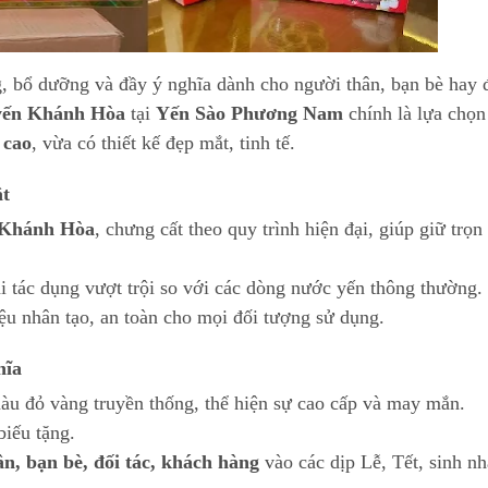
 bổ dưỡng và đầy ý nghĩa dành cho người thân, bạn bè hay 
 yến Khánh Hòa
tại
Yến Sào Phương Nam
chính là lựa chọn
 cao
, vừa có thiết kế đẹp mắt, tinh tế.
ật
n Khánh Hòa
, chưng cất theo quy trình hiện đại, giúp giữ trọn
ại tác dụng vượt trội so với các dòng nước yến thông thường.
u nhân tạo, an toàn cho mọi đối tượng sử dụng.
hĩa
màu đỏ vàng truyền thống, thể hiện sự cao cấp và may mắn.
 biếu tặng.
ân, bạn bè, đối tác, khách hàng
vào các dịp Lễ, Tết, sinh nh