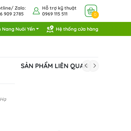
tline/ Zalo:
Hỗ trợ kỹ thuật
6 909 2785
0969 115 511
0
 Nang Nuôi Yến
Hệ thống cửa hàng
SẢN PHẨM LIÊN QUAN
 Hạ