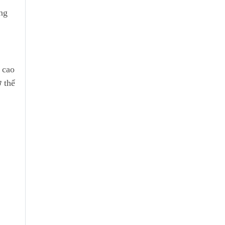
ũng
 cao
ơ thể