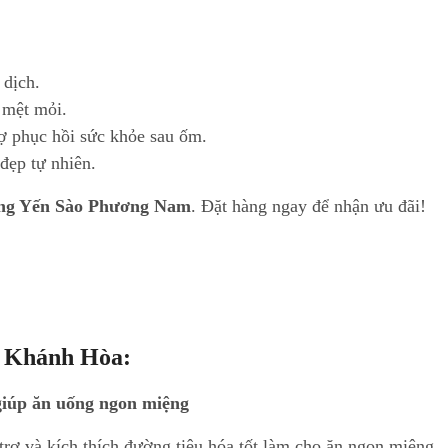
 dịch.
 mệt mỏi.
rợ phục hồi sức khỏe sau ốm.
 đẹp tự nhiên.
hàng Yến Sào Phương Nam
. Đặt hàng ngay để nhận ưu đãi!
o Khánh Hòa
:
 giúp ăn uống ngon miệng
rợ và kích thích đường tiêu hóa tốt làm cho ăn ngon miệng