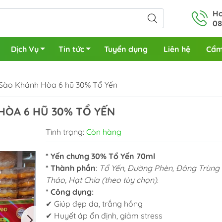
Ho
08
Dịch Vụ
Tin tức
Tuyển dụng
Liên hệ
Cẩm
Sào Khánh Hòa 6 hũ 30% Tổ Yến
HÒA 6 HŨ 30% TỔ YẾN
Tình trạng:
Còn hàng
* Yến chưng 30% Tổ Yến 70ml
* Thành phần
:
Tổ Yến, Đường Phèn, Đông Trùng
Thảo, Hạt Chia (theo tùy chọn)
.
* Công dụng:
✔ Giúp đẹp da, trắng hồng
✔ Huyết áp ổn định, giảm stress