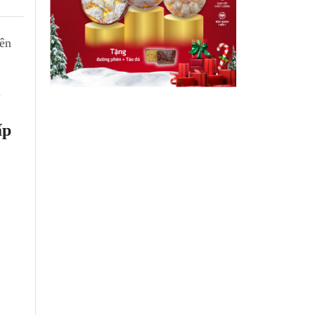
yên
.
ấp