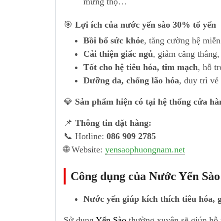
mừng thọ…
🎯
Lợi ích của nước yến sào 30% tổ yến
Bồi bổ sức khỏe
, tăng cường hệ miễn
Cải thiện giấc ngủ
, giảm căng thẳng,
Tốt cho hệ tiêu hóa, tim mạch
, hỗ t
Dưỡng da, chống lão hóa
, duy trì vẻ
💎
Sản phẩm hiện có tại hệ thống cửa 
📌
Thông tin đặt hàng:
📞 Hotline:
086 909 2785
🌐 Website:
yensaophuongnam.net
Công dụng của Nước Yến Sà
Nước yến giúp kích thích tiêu hóa,
Sử dụng
Yến Sào
thường xuyên sẽ giúp hỗ t