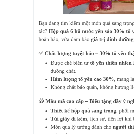
Bạn đang tìm kiếm một món quà sang trọng,
tác?
Hộp quà 6 hũ nước yến sào 30% tổ
hoàn hảo, vừa đảm bảo
giá trị dinh dưỡng
✅
Chất lượng tuyệt hảo – 30% tổ yến th
Được chế biến từ
tổ yến thiên nhiê
dưỡng chất.
Hàm lượng tổ yến cao 30%
, mang l
Không chất bảo quản, không hương liệ
🎁
Mẫu mã cao cấp – Biếu tặng đầy ý ng
Thiết kế hộp quà sang trọng
, phối 
Túi giấy đi kèm
, lịch sự, tiện lợi khi
Món quà lý tưởng dành cho
người th