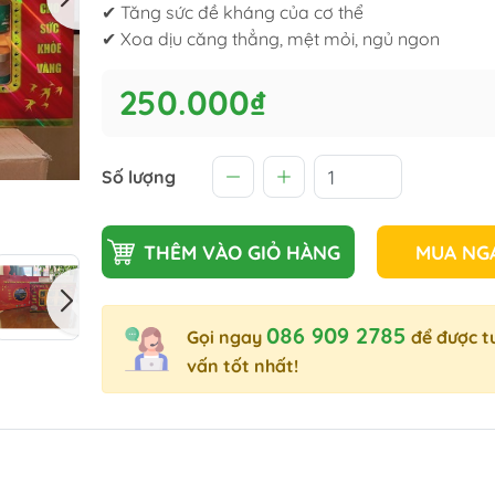
✔ Tăng sức đề kháng của cơ thể
✔ Xoa dịu căng thẳng, mệt mỏi, ngủ ngon
250.000₫
Số lượng
THÊM VÀO GIỎ HÀNG
MUA NG
086 909 2785
Gọi ngay
để được t
vấn tốt nhất!